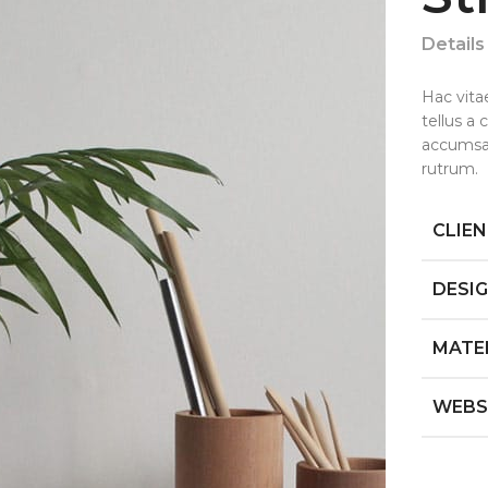
Details
Hac vita
tellus a
accumsan
rutrum.
CLIE
DESI
MATE
WEBS