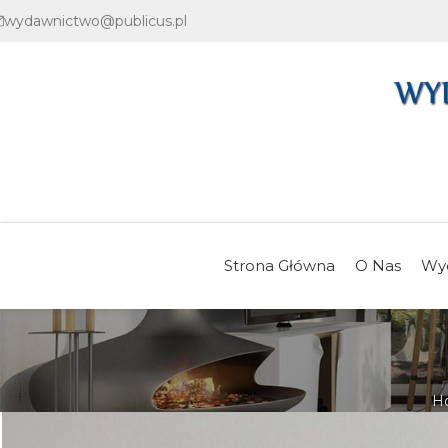
wydawnictwo@publicus.pl
Strona Główna
O Nas
Wy
H