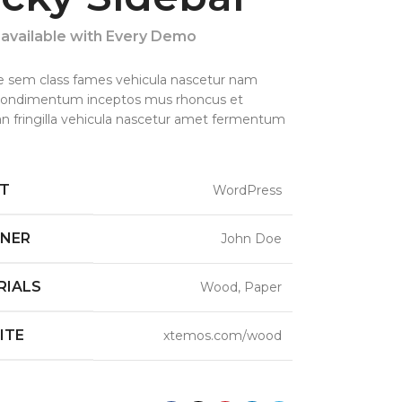
 available with Every Demo
e sem class fames vehicula nascetur nam
 condimentum inceptos mus rhoncus et
 fringilla vehicula nascetur amet fermentum
NT
WordPress
GNER
John Doe
RIALS
Wood, Paper
ITE
xtemos.com/wood