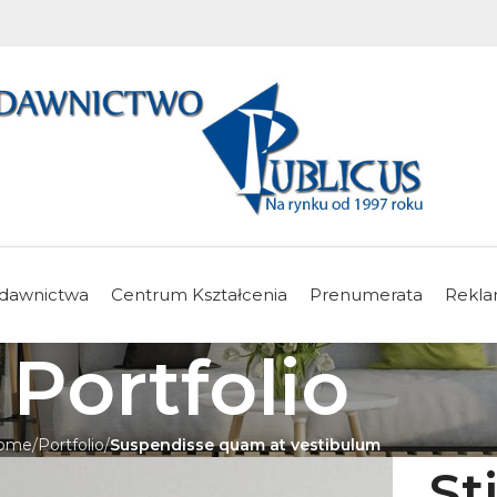
dawnictwa
Centrum Kształcenia
Prenumerata
Rekl
Portfolio
ome
Portfolio
Suspendisse quam at vestibulum
St